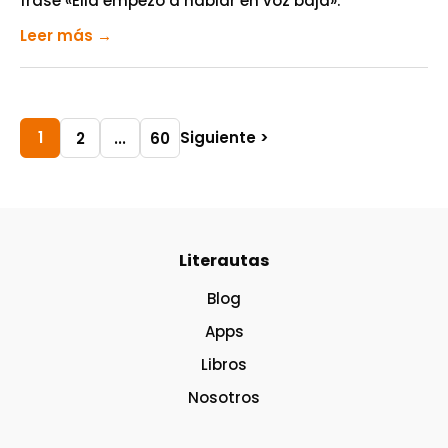
frase «Ella empezó a hablar en voz baja».
Leer más →
1
Siguiente >
2
...
60
Literautas
Blog
Apps
Libros
Nosotros